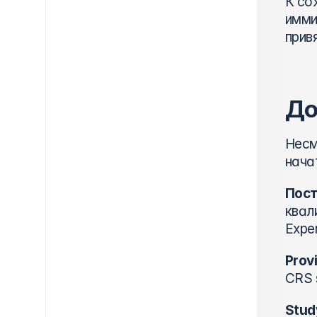
К со
имми
прив
До
Несм
нача
Пост
квал
Exper
Prov
CRS 
Stud