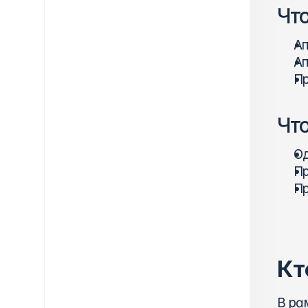
Что
Ап
Ап
Пр
Что
Од
Пр
Пр
Кт
В ра