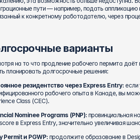
жалению, эта возможность больше недоступна. В
грационные пути — например, подать аппликацию на 
язанный к конкретному работодателю, через процес
лгосрочные варианты
отря на то что продление рабочего пермита даёт 
ть планировать долгосрочные решения:
оянное резидентство через Express Entry:
 если
ифицированного рабочего опыта в Канаде, вы може
ience Class (CEC).
incial Nominee Programs (PNP):
 провинциальная н
score в Express Entry, значительно увеличивая шан
y Permit и PGWP:
 продолжите образование в Designa